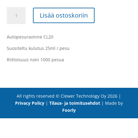
Clewer
Lisää ostoskoriin
CL20
Ravinne,
25L
Autopesuravinne CL20
kanisteri
määrä
Suositeltu kulutus 25ml / pesu
Riittoisuus noin 1000 pesua
All rights reserved © Clewer Technology Oy 2026 |
Privacy Policy
|
Tilaus- ja toimitusehdot
| Made by
Foorly